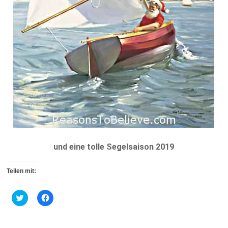
und eine tolle Segelsaison 2019
Teilen mit:
K
K
l
l
i
i
c
c
k
k