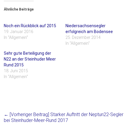
,
,
u
u
m
m
Ähnliche Beiträge
ü
a
b
u
e
f
r
F
Noch ein Rückblick auf 2015
Niedersachsensegler
T
a
w
c
19. Januar 2016
erfolgreich am Bodensee
i
e
In "Allgemein"
25. Dezember 2014
t
b
t
o
In "Allgemein"
e
o
r
k
Sehr gute Beteiligung der
z
z
u
u
N22 an der Steinhuder Meer
t
t
Rund 2015
e
e
i
i
18. Juni 2015
l
l
In "Allgemein"
e
e
n
n
(
(
W
W
i
i
r
r
d
d
i
i
n
n
n
n
← [Vorheriger Beitrag]
Starker Auftritt der Neptun22-Segler
e
e
u
u
bei Steinhuder-Meer-Rund 2017
e
e
m
m
F
F