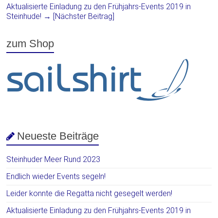
e
e
Aktualisierte Einladung zu den Frühjahrs-Events 2019 in
n
n
Steinhude!
→ [Nächster Beitrag]
s
s
t
t
e
e
r
r
zum Shop
g
g
e
e
ö
ö
f
f
f
f
n
n
e
e
t
t
)
)
Neueste Beiträge
Steinhuder Meer Rund 2023
Endlich wieder Events segeln!
Leider konnte die Regatta nicht gesegelt werden!
Aktualisierte Einladung zu den Frühjahrs-Events 2019 in